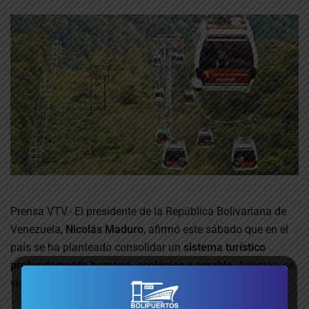
Prensa VTV.- El presidente de la República Bolivariana de
Venezuela,
Nicolás Maduro
, afirmó este sábado que en el
país se ha planteado consolidar un
sistema turístico
profundamente humano, ecológico y amable
. Además, se
vincula con la historia, la cultura y las bellezas naturales.