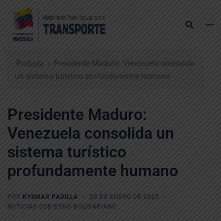
Saltar
al
contenido
Portada
»
Presidente Maduro: Venezuela consolida
un sistema turístico profundamente humano
Presidente Maduro:
Venezuela consolida un
sistema turístico
profundamente humano
POR
KYSMAR PADILLA
28 DE ENERO DE 2025
NOTICIAS GOBIERNO BOLIVARIANO