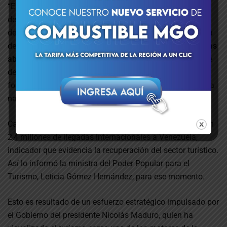
“El turismo de Venezuela se basa en la diversión sana; es
decir, un turismo enriquecedor para la nación”, dijo el jefe
de Estado a través de un mensaje publicado en su cuenta
de Telegram. Enfatizó que el país
se encuentra de puertas
abiertas a los inversionistas
para consolidar un motor de
desarrollo sostenible, capaz de generar oportunidades,
fortalecer las comunidades y preservar el patrimonio de la
nación.
Cabe recordar que el cierre del año 2024 se contabilizaron
2,4 millones de llegadas internacionales a Venezuela,
indicador que evidencia la recuperación del sector turístico.
Así lo informó la ministra del Poder Popular para el
Turismo, Leticia Gómez Hernández, para ese momento.
Esto es resultado de un esfuerzo estratégico impulsado por
el Gobierno del presidente Nicolás Maduro, quien ha