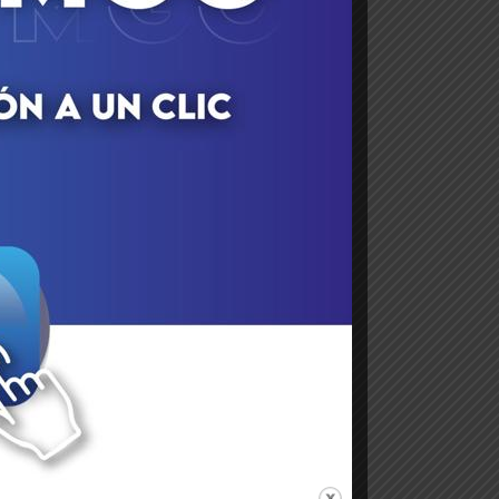
al
to
do
na
la
va
un
es