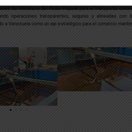
ravés del Ministerio del Poder Popular para el Transporte, contin
ando operaciones transparentes, seguras y alineadas con l
ndo a Venezuela como un eje estratégico para el comercio maríti