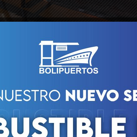
era firme hacia el fortalecimiento de la Gran Misión Transpor
tador, Bolivariana de Puertos (Bolipuertos) ejecutó con éxito 
ucción nacional con destino a la República de Trinidad y Tobag
ecimiento económico del país.
ente en el puesto de atraque número 12 de la terminal maríti
a granel líquida no solo representa un logro logístico, sino qu
aciones no petroleras, fundamentales para el crecimiento d
visas.