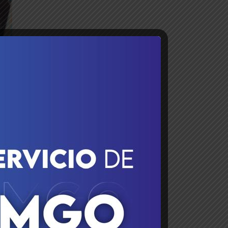
te
el
o;
ma
e,
el