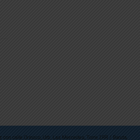
z con calle Orinoco, Urb. Las Mercedes, Torre 2RR / Baruta,