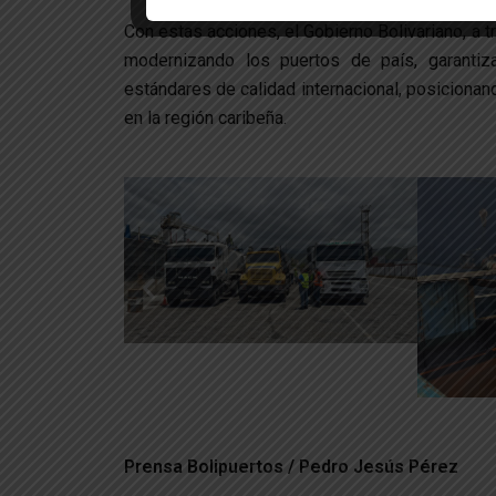
Con estas acciones, el Gobierno Bolivariano, a t
modernizando los puertos de país, garantiz
estándares de calidad internacional, posiciona
en la región caribeña.
Prensa Bolipuertos / Pedro Jesús Pérez