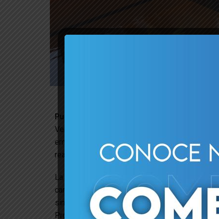
Puerto Cabello, 13/05/2026.-
Avanzando de man
Venezuela y la diversificación del motor expor
embarque de 5 mil toneladas de melaza de prod
reafirmando el compromiso del Estado con el cr
La operación se llevó a cabo de manera efici
carabobeña. Este importante despacho de carga 
simboliza el impulso sostenido a las export
Producto Interno Bruto (PIB) y la captación de di