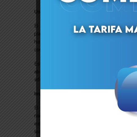
Una plataforma multipropósito de vanguardi
El despacho de este derivado de la caña de 
plataforma multipropósito de Venezuela. Gracias
humano, la terminal tiene la capacidad de 
contenerizada, general, rodada, semoviente, proy
Este logro demuestra que el Sistema Portuari
abierta al mundo para el ingenio y la produc
infraestructura para atender diferentes mercado
Impulso a la economía no petrolera
El envío de la materia prima es el resultado de
nacional. Al facilitar la salida de productos
eslabón clave para diversificar la oferta export
locales en el extranjero y optimizar los tiempos