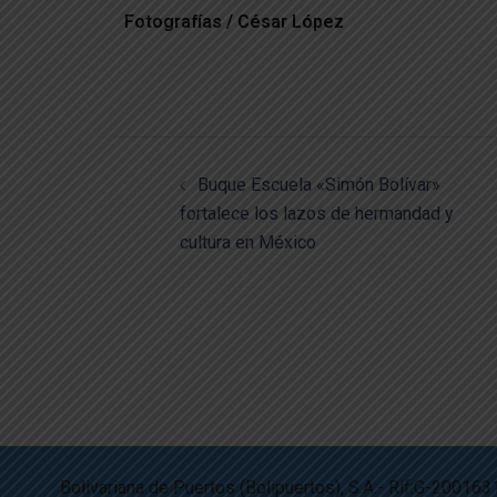
Fotografías / César López
Buque Escuela «Simón Bolívar»
fortalece los lazos de hermandad y
cultura en México
Bolivariana de Puertos (Bolipuertos), S.A.- Rif:G-200163