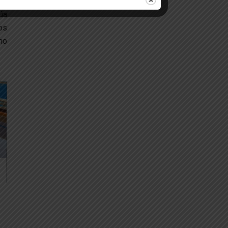
úa
os
mo