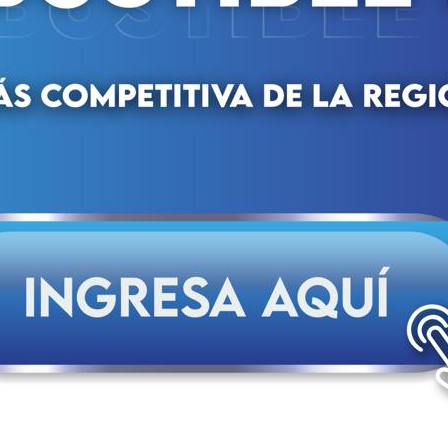
a
azúcar ratifica al puerto de Puerto Cabello como la princip
 a su infraestructura robusta y a la especialización de su talen
manejar simultáneamente diversos tipos de carga, incluyen
ecto, sobredimensionada, granel sólido y líquido, entre otras.
o Nacional no solo es receptor de mercancía, sino una venta
ción venezolana. Contando con la seguridad, la tecnología y 
s internacionales.
 la sinergia entre el sector público y la industria agroproducti
 derivados del campo venezolano, Bolipuertos se convierte en 
able de la nación, fortalecer la competitividad de los productor
 logísticos mediante la simplificación de trámites.