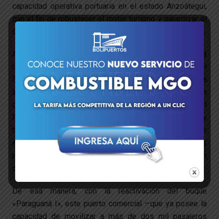
capacidad operativa portuaria en el estado Anzoátegui,
con el fin de robustecer el motor turismo y garantizar el
óptimo traslado de pasajeros hacia la isla de Margarita.
Al respecto, representantes de la Naviera Paraguaná
ratificaron su compromiso de trabajo conjunto con el
Ejecutivo nacional durante una inspección de la
infraestructura portuaria, donde se destacó que, en
cumplimiento de las instrucciones de la ministra del
Poder Popular para el Transporte, Jacqueline Faría, y
bajo la coordinación del viceministro de Transporte
Acuático, David Quintana, se articularon los esfuerzos
necesarios para la puesta en marcha de una embarcación
que impulse la conectividad marítima de la zona.
De esa manera, con la reactivación del buque
«Paraguaná I», este puerto comercial —que ya posee la
capacidad de movilizar a más de dos mil pasajeros