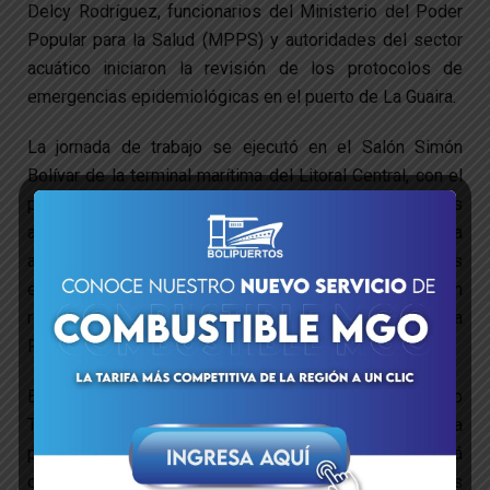
Delcy Rodríguez, funcionarios del Ministerio del Poder
Popular para la Salud (MPPS) y autoridades del sector
acuático iniciaron la revisión de los protocolos de
emergencias epidemiológicas en el puerto de La Guaira.
La jornada de trabajo se ejecutó en el Salón Simón
Bolívar de la terminal marítima del Litoral Central, con el
propósito de engranar y coordinar las diversas acciones
a tomar de manera conjunta en caso de generarse una
alerta en aguas nacionales, en concordancia a las alertas
emitidas por la Organización Mundial de la Salud en
relación al nuevo brote del Ébola, originado en la
República del Congo y Uganda.
El vicepresidente de Bolivariana de Puertos GB Orlando
Torrealba Díaz, inició las intervenciones señalando que a
pesar de que el virus altamente contagioso está
controlado, la estatal portuaria inicia la revisión de los