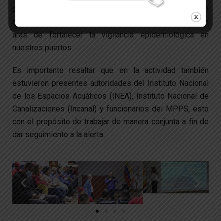
protocolos como parte de las medidas de prevención en
cumplimiento a lo instruido por el Ejecutivo Nacional, en
aras de fortalecer la vigilancia epidemiológica en
nuestros puertos.
Es importante resaltar que en la actividad también
estuvieron presentes autoridades del Instituto Nacional
de los Espacios Acuáticos (INEA), Instituto Nacional de
Canalizaciones (Incanal) y funcionarios del MPPS, esto
con el propósito de trabajar de manera conjunta a fin de
dar seguimiento a la alerta.