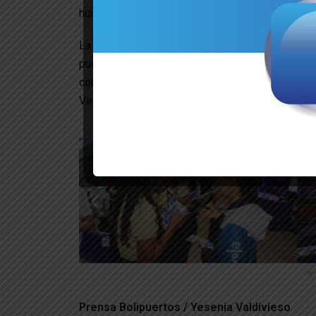
humanista, promoviendo el crecimiento profesion
La jornada se convirtió en un espacio de apre
pudieron explorar la dinámica logística de la
conociendo de cerca una de las innovaciones t
Venezuela en los últimos años.
Prensa Bolipuertos / Yesenia Valdivieso