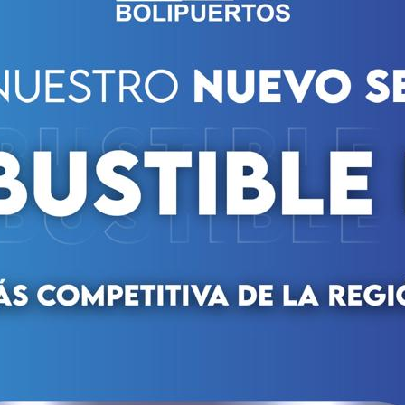
iciativa impulsada por el Sistema Nacional de Ingreso y con 
a, Bolivariana de Puertos (Bolipuertos) participó en la Feria 
dio “Jorge Luis García Carneiro”. Durante el evento, la empre
perfiles profesionales necesarios para integrarse a su equipo 
conocer, de primera mano, el campo laboral y académico don
mpresa estratégica, Bolipuertos ofrece servicios integrales 
ndo eficiencia y seguridad operativa, sin dejar atrás su enfoq