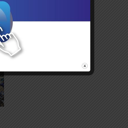
es
a,
de