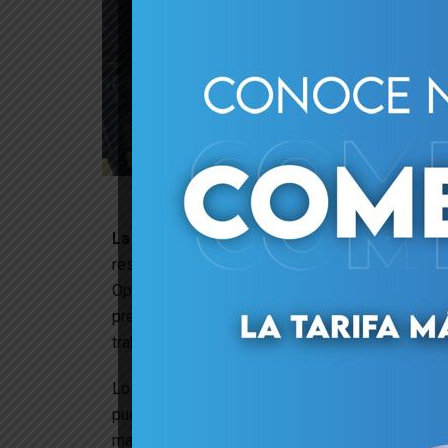
La Guaira, 19/06/2026.-
En el marco de la in
respaldo de la Gobernación del estado La Guair
Oportunidades de Estudio realizada en el Esta
presentó a los bachilleres de la entidad los 
trabajo.
Los estudiantes tuvieron la oportunidad de 
pueden desempeñar sus especialidades. Como e
manejo de carga y atención a buques, garantiza