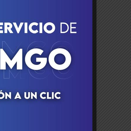
el
de
sa
de
de
de
ue