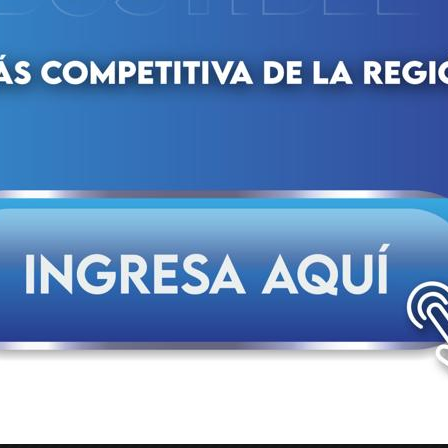
nte el doblete sísimico del pasado 24 de junio, el minister
los puertos de Puerto Cabello (Carabobo) y Guanta (Anzoátegu
arga destinada al puerto de La Guaira.
 de julio el viceministro de Transporte Acuático, David Quintan
e, ante la emergencia nacional, se activó un plan especial 
arítimas.
a principal instalación marítima del país, afectada por los recient
erto Cabello y Guanta. Asimismo, afirmó que en ambos complej
rganización y despacho de buques internacionales para garantiz