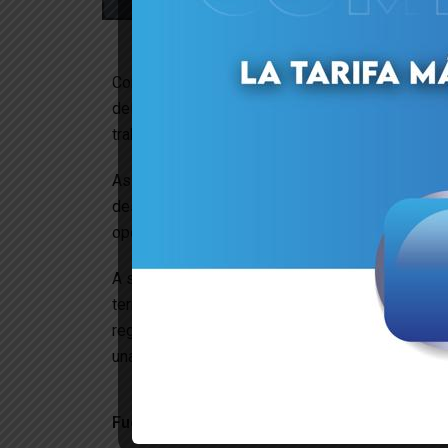
Como parte de las acciones de contingencia a
del Poder Popular para el Transporte (MPPT) 
trabajan a su máxima capacidad para recibir la c
Así lo informó en nota de prensa este martes 7
desde el estado Anzoátegui donde explicó qu
operaciones y resguardo en ambas terminales m
A saber toda la mercancía dirigida a La Guaira (l
terremotos) se está redistribuyendo hacia Pu
regionales se ejecutan labores de descarga, o
una movilización eficiente y segura.
Fuente: Con el Mazo Dando