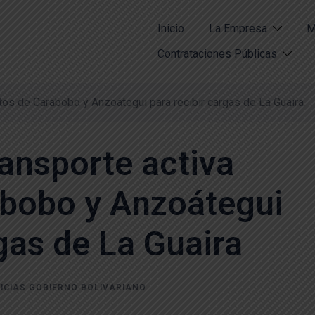
Inicio
La Empresa
M
Contrataciones Públicas
rtos de Carabobo y Anzoátegui para recibir cargas de La Guaira
ransporte activa
abobo y Anzoátegui
gas de La Guaira
ICIAS GOBIERNO BOLIVARIANO