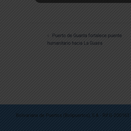
Puerto de Guanta fortalece puente
humanitario hacia La Guaira
Bolivariana de Puertos (Bolipuertos), S.A.- Rif:G-200163