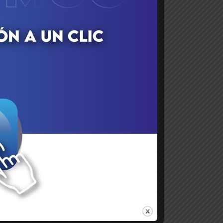
io
i)
a,
de
es
os
ar