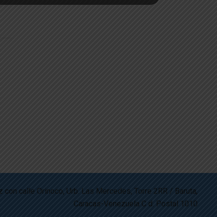
z con calle Orinoco, Urb. Las Mercedes, Torre 2RR / Baruta,
Caracas-Venezuela C d. Postal 1010