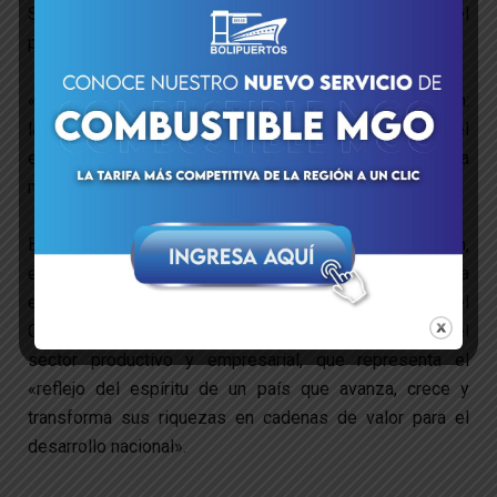
Sanciones y en Paz llegará al «corazón productivo» del
país.
«Ahora vamos al corazón productivo de nuestra nación:
la industria, el conuco, la agroindustria, el
emprendimiento y el poder comunal», resaltó la
mandataria encargada a través de su canal de Telegram.
En el inicio de esta segunda etapa de la Peregrinación,
en el estado Bolívar, Rodríguez recorrió la
empresa Conductores de Aluminio del
Caroni (CABELUM) y participó en un encuentro con el
sector productivo y empresarial, que representa el
«reflejo del espíritu de un país que avanza, crece y
transforma sus riquezas en cadenas de valor para el
desarrollo nacional».