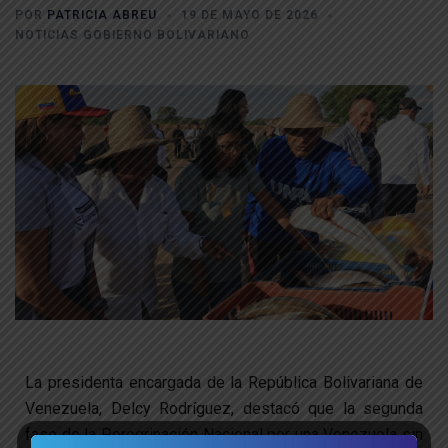
POR
PATRICIA ABREU
19 DE MAYO DE 2026
NOTICIAS GOBIERNO BOLIVARIANO
La presidenta encargada de la República Bolivariana de
Venezuela, Delcy Rodríguez, destacó que la segunda
fase de la Peregrinación Nacional por una Venezuela sin