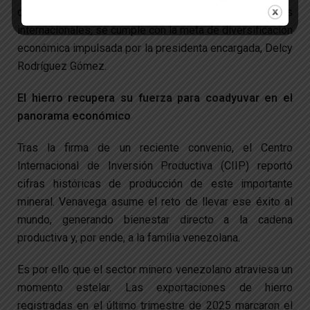
de la nación. Al trasladar el hierro hacia mercados
internacionales, se cumple con la meta de diversificación
económica impulsada por la presidenta encargada, Delcy
Rodríguez Gómez.
El hierro recupera su fuerza para coadyuvar en el
panorama económico
Tras la firma de un reciente convenio, el Centro
Internacional de Inversión Productiva (CIIP) reportó
cifras históricas de producción de este importante
mineral. Venavega asume el reto de llevar ese éxito al
mundo, generando bienestar directo a la cadena
productiva y, por ende, a la familia venezolana.
Es por ello que el sector minero venezolano atraviesa un
momento estelar. Las exportaciones de hierro
registradas en el último trimestre de 2025 marcaron el