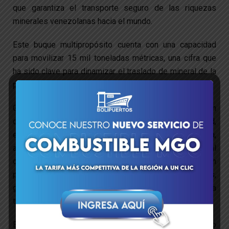
que garantiza el transporte seguro de las riquezas
minerales venezolanas hacia el mundo.
Este buque multipropósito cuenta con una capacidad
para movilizar 15 mil toneladas métricas, una cifra que
ha sido clave para dinamizar el traslado de mineral de la
principal industria de hierro venezolana.
Gracias a estas características técnicas, que incluyen
dos bodegas especializadas y grúas de alta capacidad,
el buque permite acelerar los ciclos de carga y descarga,
adaptándose con versatilidad a cualquier puerto nacional
o internacional. Su diseño le permite navegar con
precisión en zonas ribereñas y canales fluviales,
garantizando una salida fluida al océano Atlántico a
través del canal del río Orinoco.
Esta operación no solo moviliza carga; moviliza el futuro