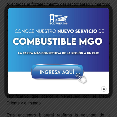
orientadas al fortalecimiento del sector aéreo y marítimo
con otras naciones, la ministra del Poder Popular para el
Transporte, Jacqueline Faría, sostuvo un encuentro con
el embajador del Estado de Qatar en Venezuela, Salman
Nabit Mubarak Abdullah Al-Khulaifi.
Durante el encuentro, las autoridades coincidieron en la
importancia de construir puentes que faciliten el
intercambio, la movilidad y las oportunidades
compartidas.
Vale destacar que el proceso de acercamiento
binacional comienza a reflejar resultados concretos, con
la próxima llegada de Qatar Airways a Caracas, un paso
significativo que acerca a Venezuela con el Medio
Oriente y el mundo.
Este encuentro bilateral reafirma la voluntad de la