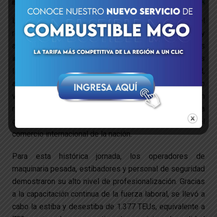
La robusta infraestructura del puerto de La Guaira es el
reflejo de un proceso constante de modernización y
adecuación de su zona primaria. Gracias a estas
inversiones estructurales, el puerto ha dejado atrás las
limitaciones del pasado para recibir con total seguridad,
a barcos modernos capaces de transportar un alto
volumen de contenedores. Esta transformación
respaldada por tecnología de punta y grúas de última
generación, maximiza la eficiencia logística y dinamiza el
comercio internacional de la nación.
Para esta histórica jornada, los operadores de
maquinaria pesada, estibadores y personal de seguridad
demostraron su alto nivel de profesionalización. Gracias
a la capacitación continua de la fuerza laboral, se llevó a
cabo la estiba y desestiba de 1.377 TEUs, equivalente a