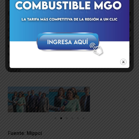
En su mensaje, la Presidenta (E) Delcy Rodríguez
reafirmó el compromiso con la diversificación económica
del país y declaró: «Con gran satisfacción culminamos
nuestra gira internacional, fortaleciendo alianzas y
espacios de cooperación en beneficio del pueblo
venezolano». El Ejecutivo Nacional consolida así la
visión de una nación con inmensas potencialidades y
futuro.
F
uente: Mippci