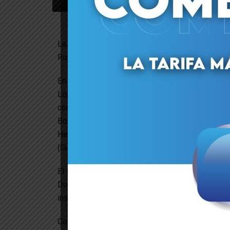
La presidenta encargada y comandante en j
Rodríguez, sostiene un encuentro con las máxim
En la jornada están presentes el ministro del
López, junto al comandante estratégico operacio
comandantes generales de los distintos compon
Bolivariano), el Almirante Jorge Alejandro Agü
Hernández Briceño (Aviación Militar Boli
(Guardia Nacional Bolivariana) y el Mayor Genera
El encuentro es propicio para hacer un riguroso 
Doctrina Militar, consolidando el apresto oper
institución armada.
Con estas acciones estratégicas enfocadas en l