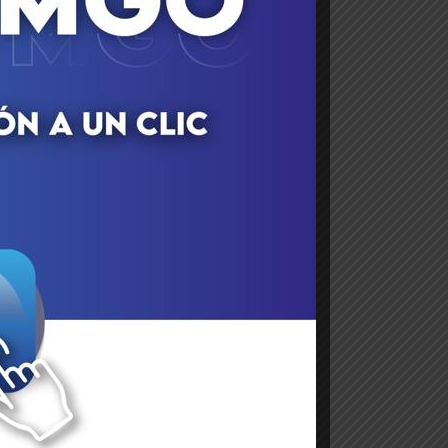
cy
ez
os
to
io
ro
la
la
un