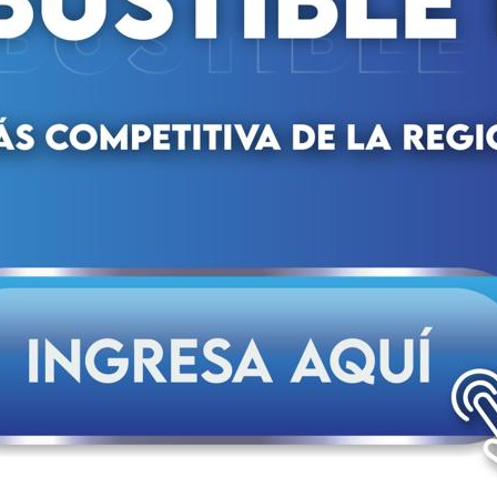
efe de la Fuerza Armada Nacional Bolivariana (FANB), Del
as autoridades del cuerpo castrense nacional.
 Poder Popular para la Defensa, General en Jefe Gustavo Gonzál
nal de la FANB, Mayor General Rafael David Prieto Martínez, y l
entes: el Mayor General Ruben Dario Belzares Escobar (Ejérci
ero Montes (Armada Bolivariana), el Mayor General Royman Anton
variana), el Mayor General Juan Ernesto Sulbarán Quinte
l Nayade Lockiby Belmonte (Milicia Bolivariana).
seguimiento al Plan de 100 Días para la Operatividad Integral y 
acional bajo la doctrina bolivariana como pilar fundamental de 
a seguridad y la defensa integral, la nación se consolida como 