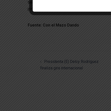
territorio de paz, mediante el propósito de cu
prospera a través de la unión cívico-militar-polici
Fuente: Con el Mazo Dando
Presidenta (E) Delcy Rodríguez
finaliza gira internacional