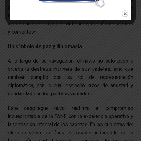
cumplir con la máxima precisión la misión encomendada:
llevar el arte, la cultura y el espíritu indomable del pueblo
venezolano a cada puerto del Caribe, desafiando vientos
y corrientes».
Un símbolo de paz y diplomacia
A lo largo de su navegación, el navío no solo puso a
prueba la destreza marinera de sus cadetes, sino que
también cumplió con su rol de representación
diplomática, con lo cual estrechó lazos de amistad y
solidaridad con los pueblos visitados.
Este despliegue naval reafirma el compromiso
inquebrantable de la FANB con la excelencia operativa y
la formación integral de los cadetes. En las cubiertas del
glorioso velero se forja el carácter indomable de la
futura oficialidad, hombres y mujeres de mar que