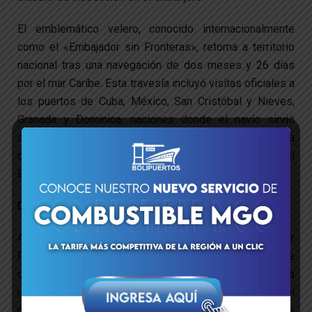
El emblemático velero, conocido internacionalmente
como el «Embajador sin Fronteras», retorna a territorio
nacional tras una navegación de dos meses y 26 días
por el mar Caribe. Esta travesía incluyó visitas oficiales a
los puertos de Cuba, México, San Cristóbal y Nieves,
Granada y Dominica, naciones donde el navío sirvió
como un aula flotante para la formación técnica y humana
de los futuros oficiales de la Fuerza Armada Nacional
Bolivariana (FANB).
Doctrina militar y soberanía en alta mar
A través de una publicación del Ministerio del Poder
Popular para la Defensa, se destacó el impecable
desempeño de la tripulación durante la travesía: «La
juventud militar, hombres y mujeres forjados con el
mismo temple de los libertadores, regresa a casa tras